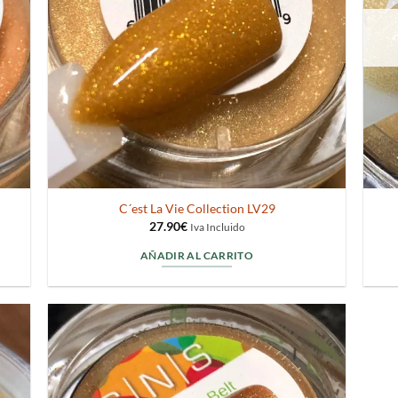
C´est La Vie Collection LV29
27.90
€
Iva Incluido
AÑADIR AL CARRITO