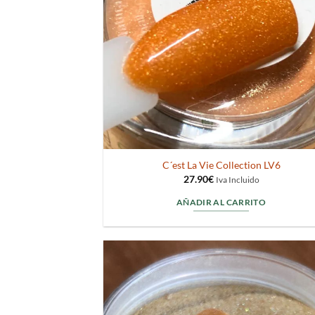
C´est La Vie Collection LV6
27.90
€
Iva Incluido
AÑADIR AL CARRITO