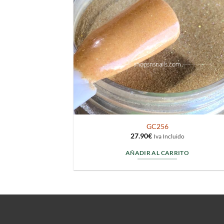
GC256
27.90
€
Iva Incluido
AÑADIR AL CARRITO