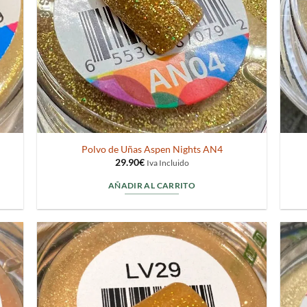
Polvo de Uñas Aspen Nights AN4
29.90
€
Iva Incluido
AÑADIR AL CARRITO