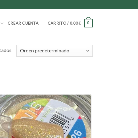
0
CREAR CUENTA
CARRITO /
0.00
€
ltados