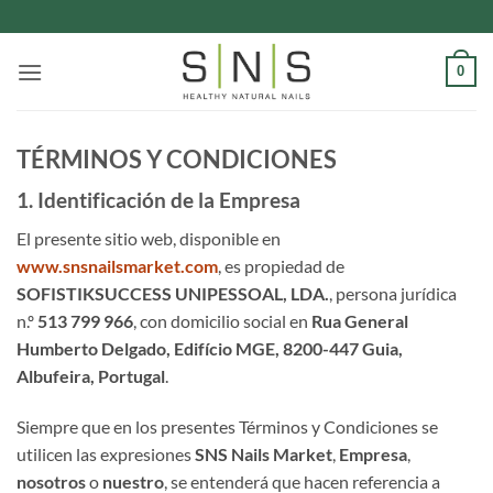
Saltar
al
contenido
0
TÉRMINOS Y CONDICIONES
1. Identificación de la Empresa
El presente sitio web, disponible en
www.snsnailsmarket.com
, es propiedad de
SOFISTIKSUCCESS UNIPESSOAL, LDA.
, persona jurídica
n.º
513 799 966
, con domicilio social en
Rua General
Humberto Delgado, Edifício MGE, 8200-447 Guia,
Albufeira, Portugal
.
Siempre que en los presentes Términos y Condiciones se
utilicen las expresiones
SNS Nails Market
,
Empresa
,
nosotros
o
nuestro
, se entenderá que hacen referencia a