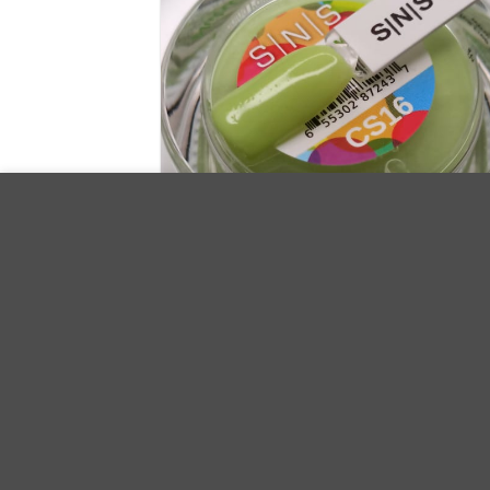
Utilizamos cookies para mejorar su experiencia en nuestro sit
de las cookies.
Dip Candy Sprinkles CS16
29.90
€
Iva Incluido
AÑADIR AL CARRITO