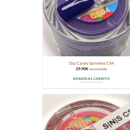
Dip Candy Sprinkles CS4
29.90
€
Iva Incluido
AÑADIR AL CARRITO