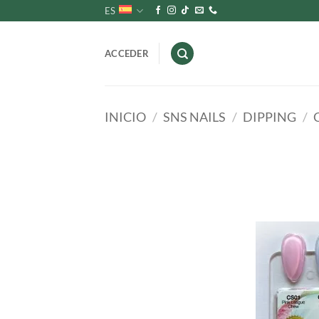
Saltar
ES
al
contenido
ACCEDER
INICIO
/
SNS NAILS
/
DIPPING
/