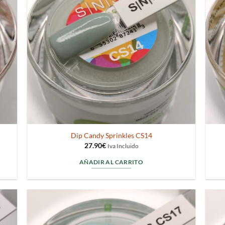
Dip Candy Sprinkles CS14
27.90
€
Iva Incluido
AÑADIR AL CARRITO