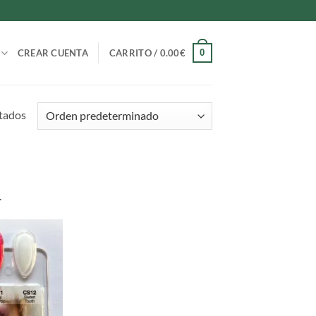
0
CREAR CUENTA
CARRITO /
0.00
€
tados
.