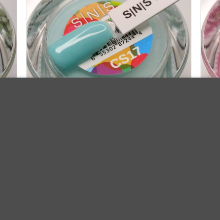
io web. Al navegar por este sitio web, usted acepta el uso que ha
Dip Candy Sprinkles CS17
27.90
€
Iva Incluido
AÑADIR AL CARRITO