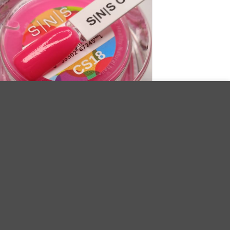
cemos
MÁS IINFORMACIÓN
ACEPTAR
Dip Candy Sprinkles CS18
29.90
€
Iva Incluido
AÑADIR AL CARRITO