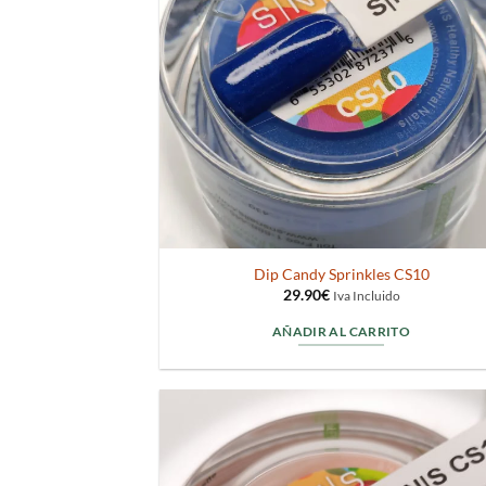
Dip Candy Sprinkles CS10
29.90
€
Iva Incluido
AÑADIR AL CARRITO