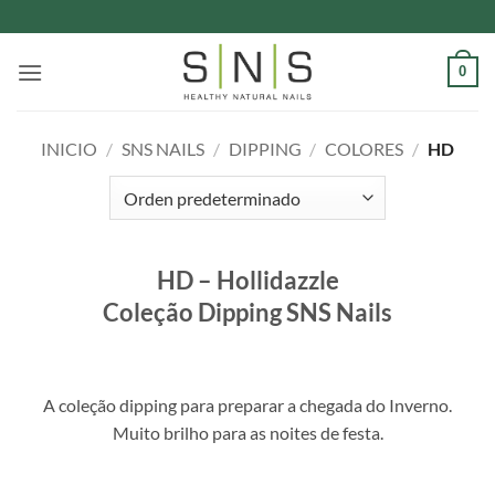
Saltar
al
contenido
0
INICIO
/
SNS NAILS
/
DIPPING
/
COLORES
/
HD
HD – Hollidazzle
Coleção Dipping SNS Nails
A coleção dipping para preparar a chegada do Inverno.
Muito brilho para as noites de festa.