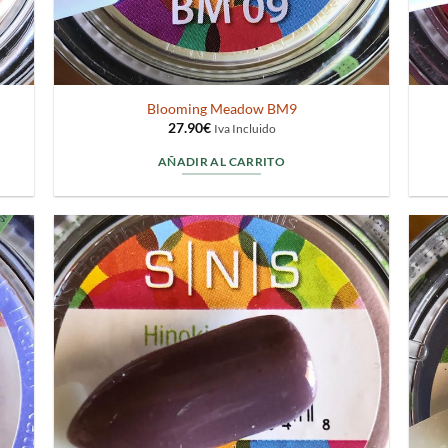
Blooming Meadow BM9
27.90
€
Iva Incluido
AÑADIR AL CARRITO