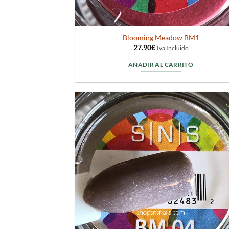
Blooming Meadow BM1
27.90
€
Iva Incluido
AÑADIR AL CARRITO