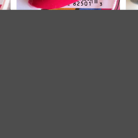
io web. Al navegar por este sitio web, usted acepta el uso que ha
Blooming Meadow BM22
27.90
€
Iva Incluido
AÑADIR AL CARRITO