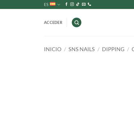
Saltar
ES
al
contenido
ACCEDER
INICIO
/
SNS NAILS
/
DIPPING
/