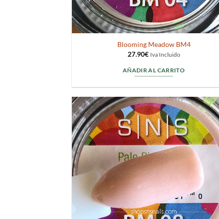
Blooming Meadow BM4
27.90
€
Iva Incluido
AÑADIR AL CARRITO