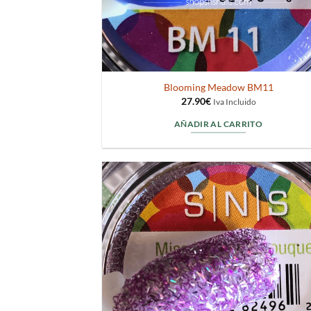
Blooming Meadow BM11
27.90
€
Iva Incluido
AÑADIR AL CARRITO