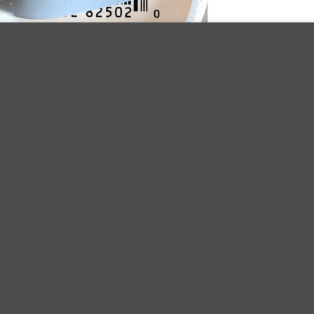
cemos
MÁS IINFORMACIÓN
ACEPTAR
Blooming Meadow BM23
27.90
€
Iva Incluido
AÑADIR AL CARRITO