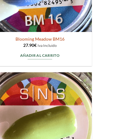
Blooming Meadow BM16
27.90
€
Iva Incluido
AÑADIR AL CARRITO