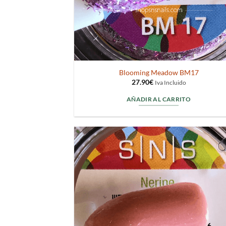
Blooming Meadow BM17
27.90
€
Iva Incluido
AÑADIR AL CARRITO