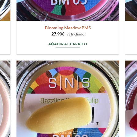
Blooming Meadow BM5
27.90
€
Iva Incluido
AÑADIR AL CARRITO