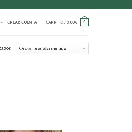
0
CREAR CUENTA
CARRITO /
0.00
€
tados