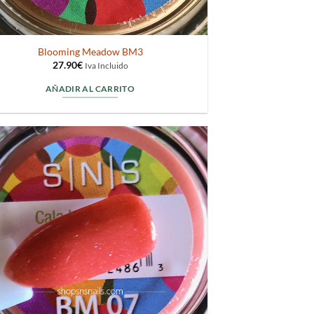
Blooming Meadow BM3
27.90
€
Iva Incluido
AÑADIR AL CARRITO