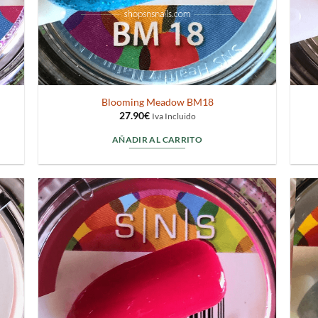
Blooming Meadow BM18
27.90
€
Iva Incluido
AÑADIR AL CARRITO