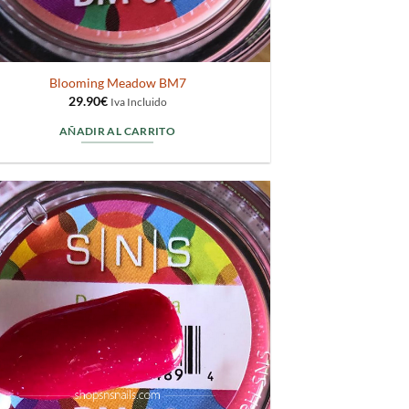
Blooming Meadow BM7
29.90
€
Iva Incluido
AÑADIR AL CARRITO