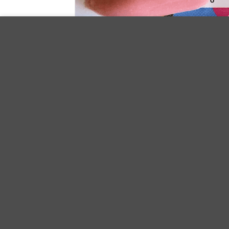
Utilizamos cookies para mejorar su experiencia en nuestro sit
de las cookies.
Blooming Meadow BM21
29.90
€
Iva Incluido
AÑADIR AL CARRITO