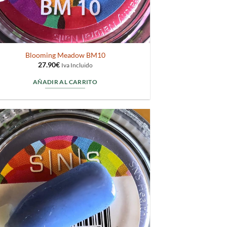
Blooming Meadow BM10
27.90
€
Iva Incluido
AÑADIR AL CARRITO