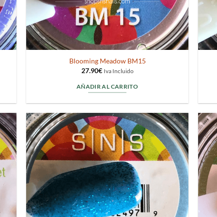
Blooming Meadow BM15
27.90
€
Iva Incluido
AÑADIR AL CARRITO