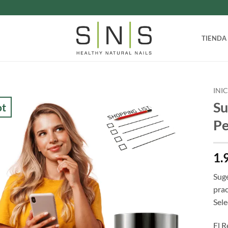
TIENDA
INI
Su
t
Pe
1.
Suge
prac
Sele
El R