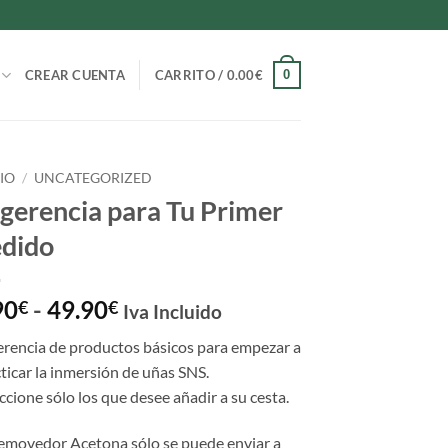
0
CREAR CUENTA
CARRITO /
0.00
€
CIO
/
UNCATEGORIZED
gerencia para Tu Primer
dido
Rango
90
-
49.90
€
€
Iva Incluido
de
rencia de productos básicos para empezar a
precios:
ticar la inmersión de uñas SNS.
desde
ccione sólo los que desee añadir a su cesta.
1.90€
hasta
emovedor Acetona sólo se puede enviar a