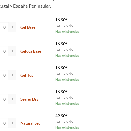
49.90€
ugal y España Peninsular.
16.90
€
Base cantidad
Iva Incluido
Gel Base
Hay existencias
16.90
€
us Base cantidad
Iva Incluido
Gelous Base
Hay existencias
16.90
€
Top cantidad
Iva Incluido
Gel Top
Hay existencias
16.90
€
er Dry cantidad
Iva Incluido
Sealer Dry
Hay existencias
49.90
€
al Set cantidad
Iva Incluido
Natural Set
Hay existencias