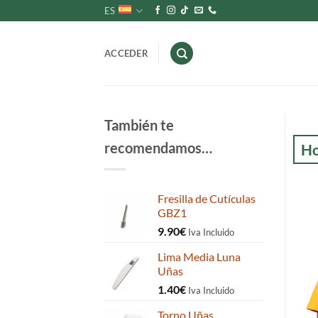
Saltar
ES
al
contenido
ACCEDER
También te
recomendamos…
Ho
Fresilla de Cutículas
GBZ1
9.90
€
Iva Incluido
Lima Media Luna
Uñas
1.40
€
Iva Incluido
Torno Uñas