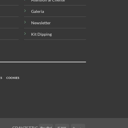
Galeria
Newsletter
Kit Dipping
ES
COOKIES
PayPal
Bank
PayShop
CDAV75ZZLC