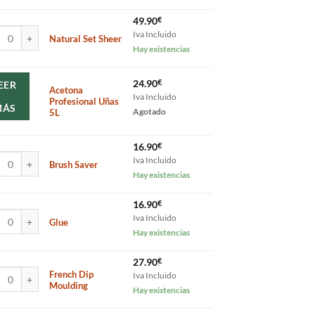
49.90
€
al Set Sheer cantidad
Iva Incluido
Natural Set Sheer
Hay existencias
24.90
€
EER
Acetona
Iva Incluido
Profesional Uñas
MÁS
5L
Agotado
16.90
€
h Saver cantidad
Iva Incluido
Brush Saver
Hay existencias
16.90
€
 cantidad
Iva Incluido
Glue
Hay existencias
27.90
€
ch Dip Moulding cantidad
French Dip
Iva Incluido
Moulding
Hay existencias