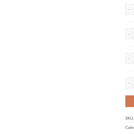
E. A.
Vita
Tips 
Pinc
SKU
Cate