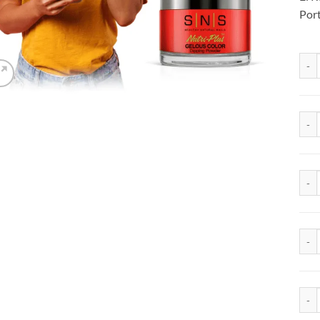
Port
Gel 
Gelo
Gel 
Seal
Natur