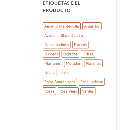
ETIQUETAS DEL
PRODUCTO
Amarillo Mantequilla
Amarillos
Azules
Black Dipping
Blanco lechoso
Blancos
Burdeos
Dorados
Grises
Marrones
Morados
Naranjas
Nudes
Rojos
Rojos Anaranjados
Rosa Lechoso
Rosas
Rosa Viejo
Verdes