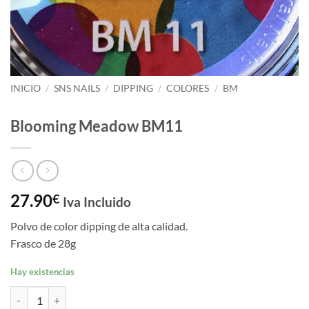
INICIO
/
SNS NAILS
/
DIPPING
/
COLORES
/
BM
Blooming Meadow BM11
27.90
€
Iva Incluido
Polvo de color dipping de alta calidad.
Frasco de 28g
Hay existencias
Blooming Meadow BM11 cantidad