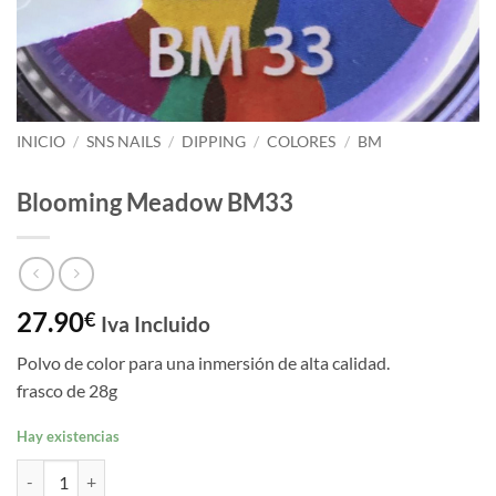
INICIO
/
SNS NAILS
/
DIPPING
/
COLORES
/
BM
Blooming Meadow BM33
27.90
€
Iva Incluido
Polvo de color para una inmersión de alta calidad.
frasco de 28g
Hay existencias
Blooming Meadow BM33 cantidad