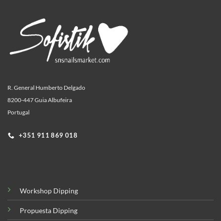
variantes.
Las
opciones
se
pueden
elegir
en
la
R. General Humberto Delgado
página
8200-447 Guia Albufeira
de
producto
Portugal
+351 911 869 018
Workshop Dipping
Propuesta Dipping