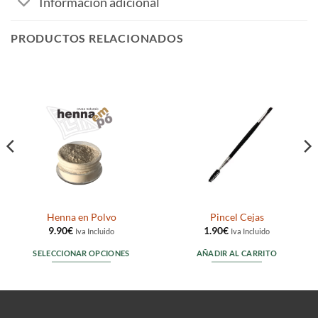
Información adicional
PRODUCTOS RELACIONADOS
Henna en Polvo
Pincel Cejas
9.90
€
1.90
€
Iva Incluido
Iva Incluido
SELECCIONAR OPCIONES
AÑADIR AL CARRITO
Este
producto
tiene
múltiples