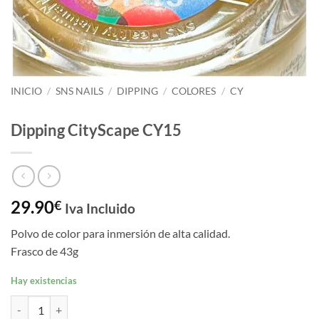
INICIO
/
SNS NAILS
/
DIPPING
/
COLORES
/
CY
Dipping CityScape CY15
29.90
€
Iva Incluido
Polvo de color para inmersión de alta calidad.
Frasco de 43g
Hay existencias
Dipping CityScape CY15 cantidad