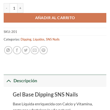
Gel Base cantidad
AÑADIR AL CARRITO
SKU:
201
Categorías:
Dipping
,
Líquidos
,
SNS Nails
Descripción
Gel Base Dipping SNS Nails
Base Líquida enriquecida con Calcio y Vitamina,
engruesa y fortalece la uña natural.