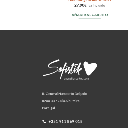
27.90
€
ido
Iva Incluido
RITO
AÑADIR AL CARRITO
R. General Humberto Delgado
8200-447 Guia Albufeira
Portugal
+351 911 869 018