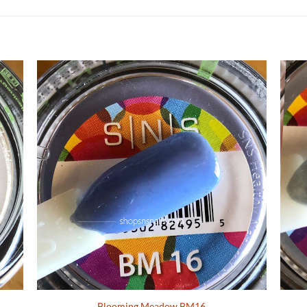
S
Blooming Meadow BM16