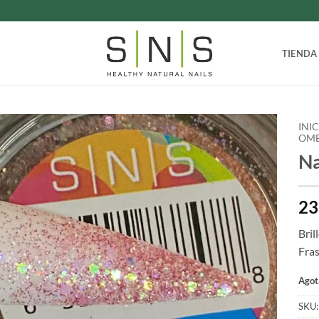
TIENDA
INI
OM
Na
23
Bril
Fra
Agot
SKU