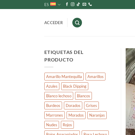
Saltar
ES
al
contenido
ACCEDER
ETIQUETAS DEL
PRODUCTO
Amarillo Mantequilla
Amarillos
Azules
Black Dipping
Blanco lechoso
Blancos
Burdeos
Dorados
Grises
Marrones
Morados
Naranjas
Nudes
Rojos
Rojos Anaranjados
Rosa Lechoso