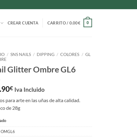
0
CREAR CUENTA
CARRITO /
0.00
€
CIO
/
SNS NAILS
/
DIPPING
/
COLORES
/
GL
BRE
il Glitter Ombre GL6
.90
€
Iva Incluido
los para arte en las uñas de alta calidad.
sco de 28g
ado
:
OMGL6