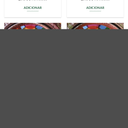
ADICIONAR
ADICIONAR
Utilizamos cookies para mejorar su experiencia en nuestro
sitio web. Al navegar por este sitio web, usted acepta el uso
que hacemos de las cookies.
MAIS INFORMAÇÃO
ACEITAR
Blooming Meadow BM29
Blooming Meadow BM30
27.90
€
27.90
€
Iva Incluido
Iva Incluido
ADICIONAR
ADICIONAR