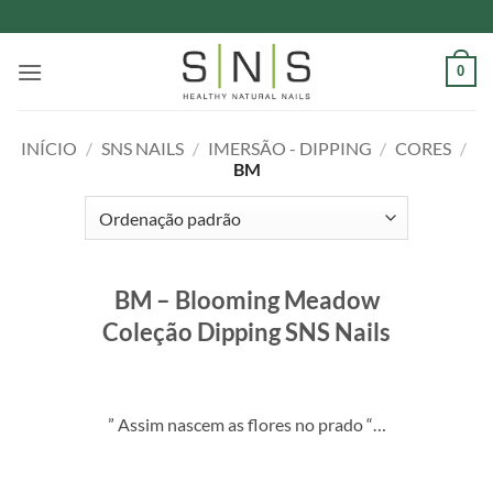
Skip
to
content
0
INÍCIO
/
SNS NAILS
/
IMERSÃO - DIPPING
/
CORES
/
BM
BM – Blooming Meadow
Coleção Dipping SNS Nails
” Assim nascem as flores no prado “…