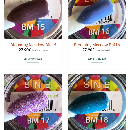
Blooming Meadow BM15
Blooming Meadow BM16
27.90
€
27.90
€
Iva Incluido
Iva Incluido
ADICIONAR
ADICIONAR