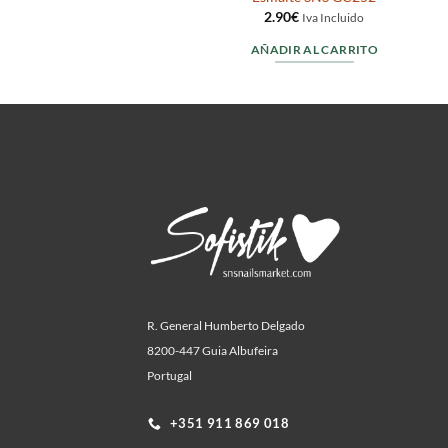
2.90
€
do
Iva Incluido
RITO
AÑADIR AL CARRITO
R. General Humberto Delgado
8200-447 Guia Albufeira
Portugal
+351 911 869 018