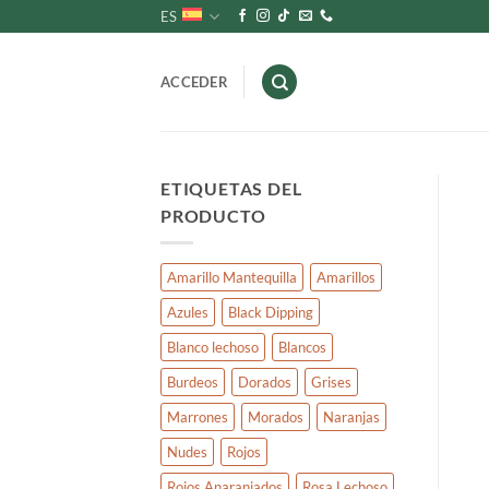
Saltar
ES
al
contenido
ACCEDER
ETIQUETAS DEL
PRODUCTO
Amarillo Mantequilla
Amarillos
Azules
Black Dipping
Blanco lechoso
Blancos
Burdeos
Dorados
Grises
Marrones
Morados
Naranjas
Nudes
Rojos
Rojos Anaranjados
Rosa Lechoso