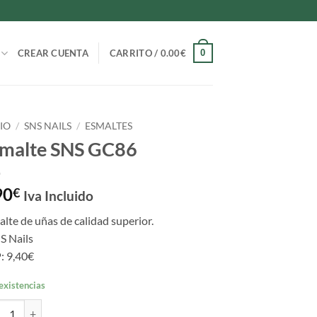
0
CREAR CUENTA
CARRITO /
0.00
€
CIO
/
SNS NAILS
/
ESMALTES
malte SNS GC86
90
€
Iva Incluido
lte de uñas de calidad superior.
S Nails
: 9,40€
existencias
lte SNS GC86 cantidad