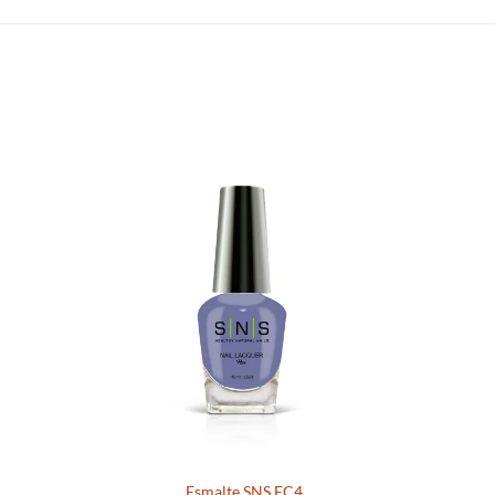
S
Esmalte SNS EC4