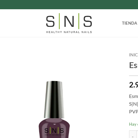
TIENDA
INI
Es
2.
Esma
S|N|
PVP
Hay 
Esma