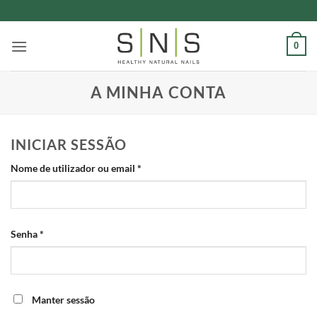
Skip
to
content
0
A MINHA CONTA
INICIAR SESSÃO
Obrigatório
Nome de utilizador ou email
*
Obrigatório
Senha
*
Manter sessão