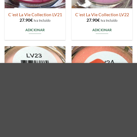
C´est La Vie Collection LV21
C´est La Vie Collection LV22
27.90
€
27.90
€
Iva Incluido
Iva Incluido
ADICIONAR
ADICIONAR
Utilizamos cookies para mejorar su experiencia en nuestro
sitio web. Al navegar por este sitio web, usted acepta el uso
ESGOTADO
que hacemos de las cookies.
MAIS INFORMAÇÃO
ACEITAR
C´est La Vie Collection LV23
C´est La Vie Collection LV24
27.90
€
27.90
€
Iva Incluido
Iva Incluido
LER MAIS
ADICIONAR