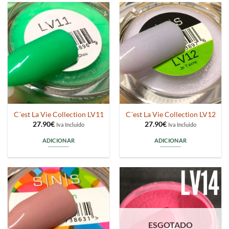
C´est La Vie Collection LV11
C´est La Vie Collection LV12
27.90
€
27.90
€
Iva Incluido
Iva Incluido
ADICIONAR
ADICIONAR
ESGOTADO