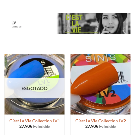
ESGOTADO
C´est La Vie Collection LV1
C´est La Vie Collection LV2
27.90
€
27.90
€
Iva Incluido
Iva Incluido