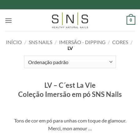
Skip
to
content
0
INÍCIO
/
SNS NAILS
/
IMERSÃO - DIPPING
/
CORES
/
LV
LV – C´est La Vie
Coleção Imersão em pó SNS Nails
Tons de cor em pó para unhas com toque de glamour.
Merci, mon amour …