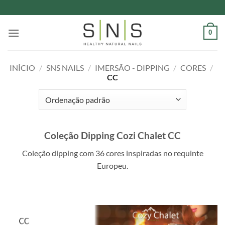
Skip
to
content
0
INÍCIO
/
SNS NAILS
/
IMERSÃO - DIPPING
/
CORES
/
CC
Coleção Dipping Cozi Chalet CC
Coleção dipping com 36 cores inspiradas no requinte
Europeu.