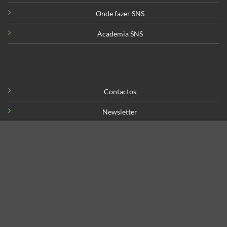
Onde fazer SNS
Academia SNS
Contactos
Newsletter
Galeria Cores
We use cookies to enhance your experience on our website. By
browsing this website, you agree to our use of cookies.
Calendário Envios
MAIS INFORMAÇÃO
ACEITAR