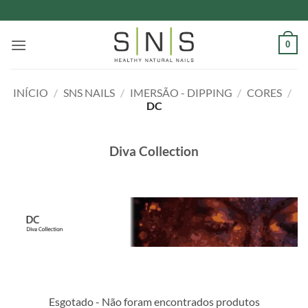
Skip
to
content
0
INÍCIO
/
SNS NAILS
/
IMERSÃO - DIPPING
/
CORES
/
DC
Diva Collection
Esgotado - Não foram encontrados produtos