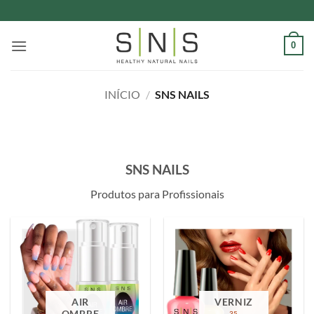
Skip
to
content
0
INÍCIO
/
SNS NAILS
SNS NAILS
Produtos para Profissionais
AIR
VERNIZ
35