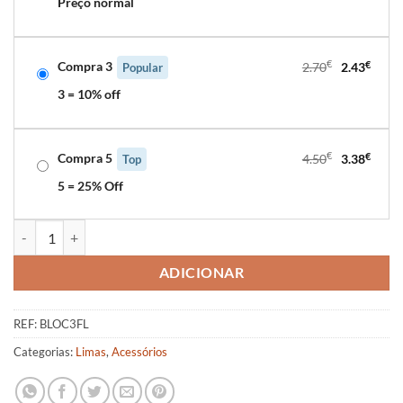
Preço normal
Compra 3
€
€
2.70
2.43
Popular
3 = 10% off
Compra 5
€
€
4.50
3.38
Top
5 = 25% Off
Quantidade de Bloco de Unhas 3 Faces Laranja
ADICIONAR
REF:
BLOC3FL
Categorias:
Limas
,
Acessórios