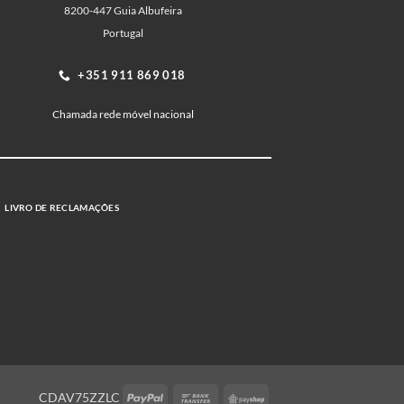
8200-447 Guia Albufeira
Portugal
+351 911 869 018
Chamada rede móvel nacional
LIVRO DE RECLAMAÇÕES
PayPal
Bank
PayShop
CDAV75ZZLC