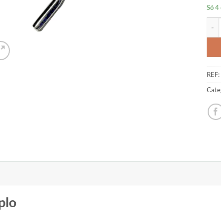
Só 4
Quan
REF:
Cate
plo