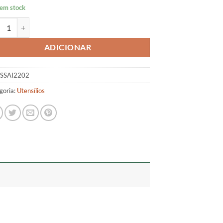
 em stock
tidade de Empurra Cutículas Duplo 2202
ADICIONAR
SSAI2202
goria:
Utensílios