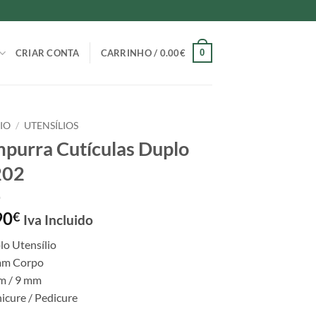
0
CRIAR CONTA
CARRINHO /
0.00
€
CIO
/
UTENSÍLIOS
purra Cutículas Duplo
202
90
€
Iva Incluido
lo Utensílio
m Corpo
m / 9 mm
icure / Pedicure