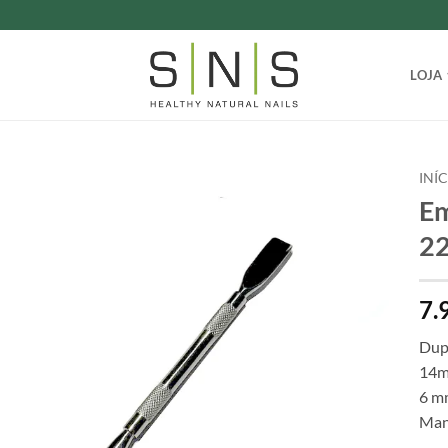
LOJA
INÍ
Em
2
7.
Dup
14m
6 m
Man