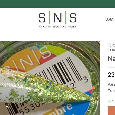
LOJA
INÍ
COR
Na
23
Para
Fra
Só 1