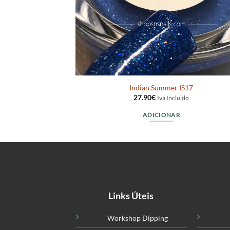
IS29
Indian Summer IS17
27.90
€
ido
Iva Incluido
ADICIONAR
Links Úteis
Workshop Dipping