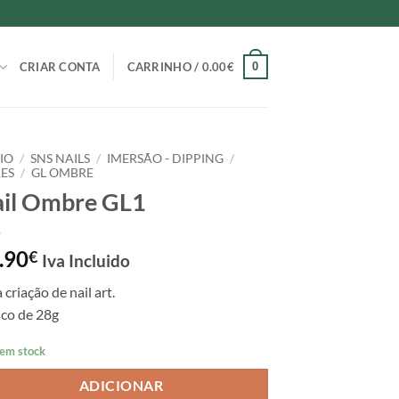
0
CRIAR CONTA
CARRINHO /
0.00
€
CIO
/
SNS NAILS
/
IMERSÃO - DIPPING
/
ES
/
GL OMBRE
il Ombre GL1
.90
€
Iva Incluido
 criação de nail art.
sco de 28g
 em stock
ADICIONAR