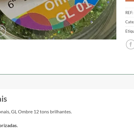
REF:
Cate
Etiq
is
onais, GL Ombre 12 tons brilhantes.
orizadas.