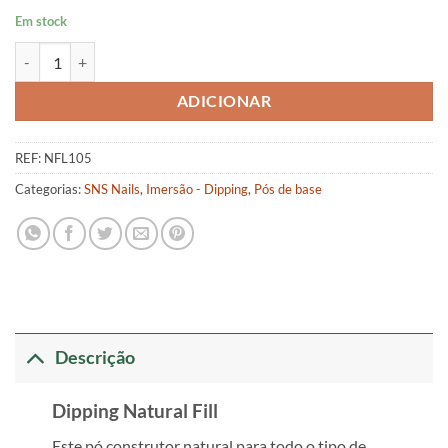
Em stock
Quantidade de Natural Fill
ADICIONAR
REF:
NFL105
Categorias:
SNS Nails
,
Imersão - Dipping
,
Pós de base
Descrição
Dipping Natural Fill
Este pó construtor natural para todo o tipo de