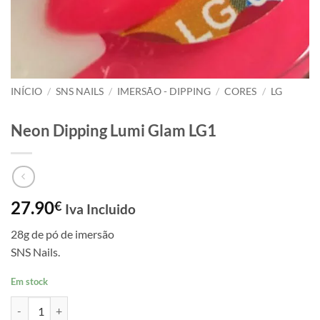
INÍCIO
/
SNS NAILS
/
IMERSÃO - DIPPING
/
CORES
/
LG
Neon Dipping Lumi Glam LG1
27.90
€
Iva Incluido
28g de pó de imersão
SNS Nails.
Em stock
Quantidade de Neon Dipping Lumi Glam LG1