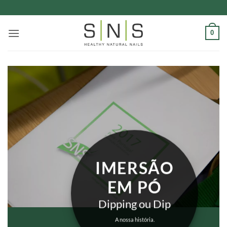
Skip
to
content
0
IMERSÃO
EM PÓ
Dipping ou Dip
A nossa história.