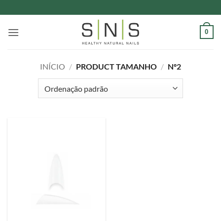
Skip
to
content
0
INÍCIO
/
PRODUCT TAMANHO
/
Nº2