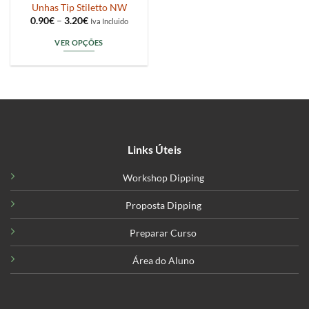
Unhas Tip Stiletto NW
Price
0.90
€
–
3.20
€
Iva Incluido
range:
0.90€
VER OPÇÕES
through
3.20€
This
product
has
multiple
variants.
The
options
Links Úteis
may
be
Workshop Dipping
chosen
on
Proposta Dipping
the
product
Preparar Curso
page
Área do Aluno