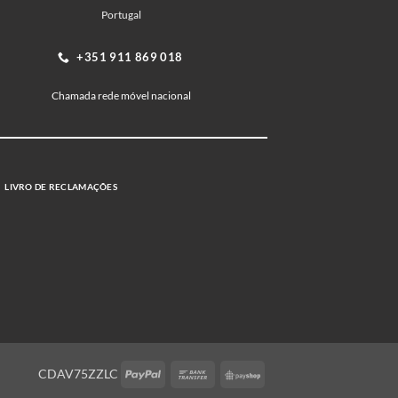
Portugal
+351 911 869 018
Chamada rede móvel nacional
LIVRO DE RECLAMAÇÕES
PayPal
Bank
PayShop
CDAV75ZZLC
Transfer