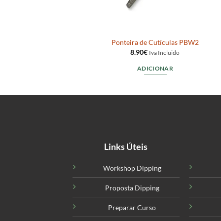
ulas P
Ponteira de Cutículas PBW2
8.90
€
do
Iva Incluido
ADICIONAR
Links Úteis
Workshop Dipping
Proposta Dipping
Preparar Curso