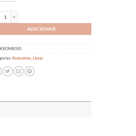
tidade de Lima Rombóide
ADICIONAR
KROMBOID
gorias:
Acessórios
,
Limas