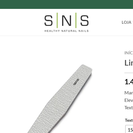
LOJA
INÍ
Li
1.
Man
Elev
Tex
Text
15