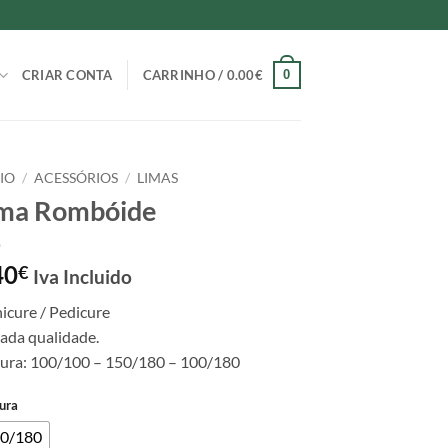
0
CRIAR CONTA
CARRINHO /
0.00
€
CIO
/
ACESSÓRIOS
/
LIMAS
ma Rombóide
40
€
Iva Incluido
icure / Pedicure
ada qualidade.
tura: 100/100 – 150/180 – 100/180
ura
0/180