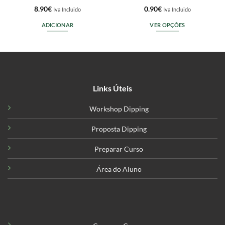
8.90
€
0.90
€
Iva Incluido
Iva Incluido
ADICIONAR
VER OPÇÕES
This
product
has
multiple
variants.
Links Úteis
The
options
Workshop Dipping
may
be
Proposta Dipping
chosen
on
Preparar Curso
the
product
Área do Aluno
page