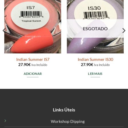
ESGOTADO
Indian Summer IS7
Indian Summer IS30
27.90
€
27.90
€
Iva Incluido
Iva Incluido
ADICIONAR
LER MAIS
Links Úteis
Workshop Dipping