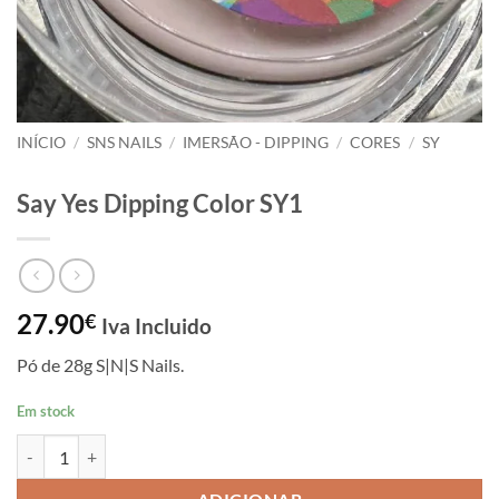
INÍCIO
/
SNS NAILS
/
IMERSÃO - DIPPING
/
CORES
/
SY
Say Yes Dipping Color SY1
27.90
€
Iva Incluido
Pó de 28g S|N|S Nails.
Em stock
Quantidade de Say Yes Dipping Color SY1